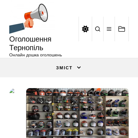
Оголошення
Перейти
Тернопіль
до
вмісту
Оголошення
Тернопіль
Онлайн дошка оголошень
ЗМІСТ