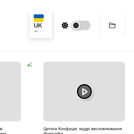
UK
к
кі
Цитати Конфуція: мудрі висловлювання
ами
філософа