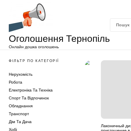
Оголошення
Перейти
Тернопіль
до
вмісту
Оголошення Тернопіль
Онлайн дошка оголошень
ФІЛЬТР ПО КАТЕГОРІЇ
Нерухомість
Робота
Електроніка Та Техніка
Спорт Та Відпочинок
Обладнання
Транспорт
Дім Та Дача
Лаконичный диз
Хобі
приглашение в