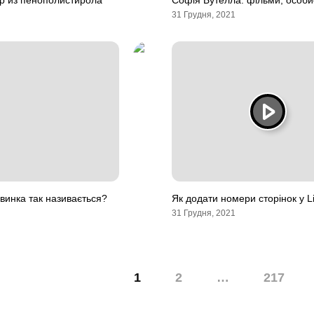
р из пенополистирола
Софія Бутелла: фільми, особи
31 Грудня, 2021
винка так називається?
Як додати номери сторінок у Li
31 Грудня, 2021
1
2
…
217