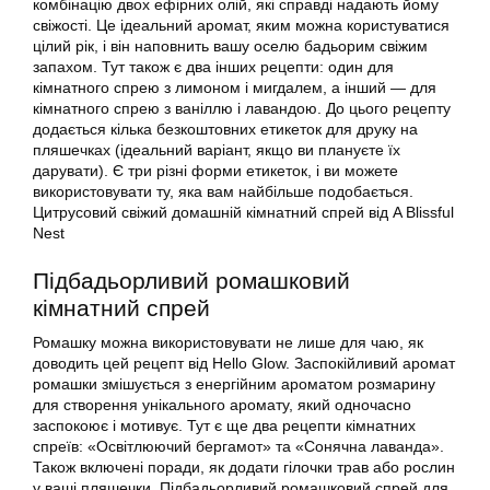
комбінацію двох ефірних олій, які справді надають йому
свіжості. Це ідеальний аромат, яким можна користуватися
цілий рік, і він наповнить вашу оселю бадьорим свіжим
запахом. Тут також є два інших рецепти: один для
кімнатного спрею з лимоном і мигдалем, а інший — для
кімнатного спрею з ваніллю і лавандою. До цього рецепту
додається кілька безкоштовних етикеток для друку на
пляшечках (ідеальний варіант, якщо ви плануєте їх
дарувати). Є три різні форми етикеток, і ви можете
використовувати ту, яка вам найбільше подобається.
Цитрусовий свіжий домашній кімнатний спрей від A Blissful
Nest
Підбадьорливий ромашковий
кімнатний спрей
Ромашку можна використовувати не лише для чаю, як
доводить цей рецепт від Hello Glow. Заспокійливий аромат
ромашки змішується з енергійним ароматом розмарину
для створення унікального аромату, який одночасно
заспокоює і мотивує. Тут є ще два рецепти кімнатних
спреїв: «Освітлюючий бергамот» та «Сонячна лаванда».
Також включені поради, як додати гілочки трав або рослин
у ваші пляшечки. Підбадьорливий ромашковий спрей для