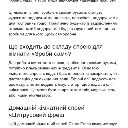
«зроби сам», з яким може впоратися практично будь-хто.
Ці кімнатні спреї, зроблені своїми руками, стануть
чудовими подарунками на свята, новосілля, подарунками
для господинь тощо. Практично будь-хто із задоволенням
отримає такий подарунок, і буде зворушений тим, що ви
зробили для нього щось саморобне.
Що входить до складу спрею для
кімнати «Зроби сам»?
Для роботи кімнатного спрею, зробленого своїми руками,
потрібно кілька звичайних інгредієнтів. Основою
кімнатного спрею є вода, і багато рецептів використовують
дистиляцію для очищення води. Ефірні олії додають для
аромату, а потім додають емульгатор, щоб вода та олії
змішалися. Це може бути спирт, гамамеліс, морська сіль
або інший емульгатор.
Домашній кімнатний спрей
«Цитрусовий фреш
Цей домашній кімнатний спрей Citrus Fresh використовує