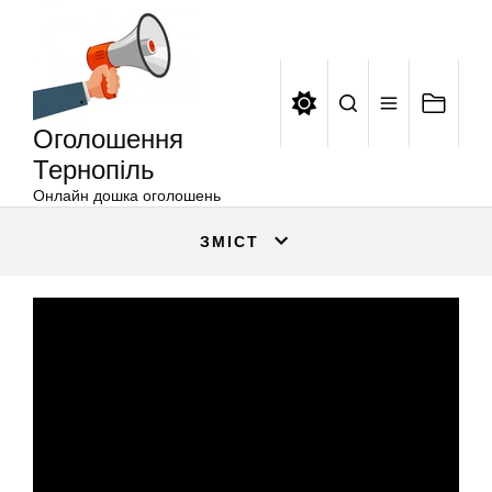
Оголошення
Перейти
Тернопіль
до
вмісту
Оголошення
Тернопіль
Онлайн дошка оголошень
ЗМІСТ