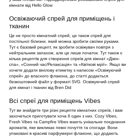
кімнати від Hello Glow
Освіжаючий спрей для приміщень і
тканин
Це не просто кімнатний спрей, це також спрей для
постільної білизни, який можна зробити своїми руками.
Тут є базовий рецепт, як зробити освіжувач повітря з
нейтральним запахом, але це лише початок. Тут також є
кілька рецептів для створення спреїв для кімнат «Дзен-
спа», «Сонний час/Релаксація» та «Квіткові мрії». Якщо ви
хочете додати вінілову етикетку з написом «Освіжуючий
спрей» до власного флакона, до статті додається
безкоштовний файл у форматі SVG. Освіжуючий спрей
для кімнат і тканин від Bren Did
Всі спреї для приміщень Vibes
Тут ви знайдете три різні рецепти кімнатних спреїв, і вам
захочеться приготувати хоча б один з них. Cozy Vibes,
Fresh Vibes та Campfire Vibes мають унікальне поєднання
ароматів, яке викликає певні почуття та спогади. Вони
упаковані в красиві парфумерні флакони, що додають