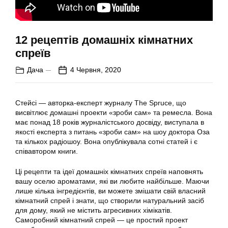
12 рецептів домашніх кімнатних
спреїв
Дача
4 Червня, 2020
Стейсі — авторка-експерт журналу The Spruce, що
висвітлює домашні проекти «зроби сам» та ремесла. Вона
має понад 18 років журналістського досвіду, виступала в
якості експерта з питань «зроби сам» на шоу доктора Оза
та кількох радіошоу. Вона опублікувала сотні статей і є
співавтором книги.
Ці рецепти та ідеї домашніх кімнатних спреїв наповнять
вашу оселю ароматами, які ви любите найбільше. Маючи
лише кілька інгредієнтів, ви можете змішати свій власний
кімнатний спрей і знати, що створили натуральний засіб
для дому, який не містить агресивних хімікатів.
Саморобний кімнатний спрей — це простий проект