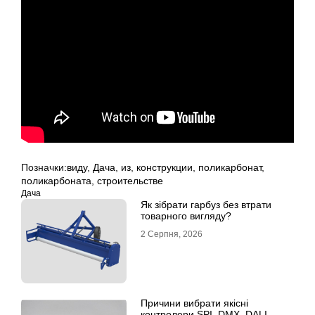
Позначки:
виду
,
Дача
,
из
,
конструкции
,
поликарбонат
,
поликарбоната
,
строительстве
Дача
Як зібрати гарбуз без втрати
товарного вигляду?
2 Серпня, 2026
Причини вибрати якісні
контролери SPI, DMX, DALI