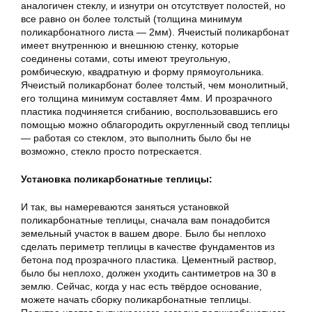
аналогичен стеклу, и изнутри он отсутствует полостей, но
все равно он более толстый (толщина минимум
поликарбонатного листа — 2мм). Ячеистый поликарбонат
имеет внутреннюю и внешнюю стенку, которые
соединены сотами, соты имеют треугольную,
ромбическую, квадратную и форму прямоугольника.
Ячеистый поликарбонат более толстый, чем монолитный,
его толщина минимум составляет 4мм. И прозрачного
пластика подчиняется сгибанию, воспользовавшись его
помощью можно облагородить округленный свод теплицы
— работая со стеклом, это выполнить было бы не
возможно, стекло просто потрескается.
Установка поликарбонатные теплицы:
И так, вы намереваются заняться установкой
поликарбонатные теплицы, сначала вам понадобится
земельный участок в вашем дворе. Было бы неплохо
сделать периметр теплицы в качестве фундаментов из
бетона под прозрачного пластика. Цементный раствор,
было бы неплохо, должен уходить сантиметров на 30 в
землю. Сейчас, когда у нас есть твёрдое основание,
можете начать сборку поликарбонатные теплицы.