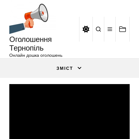
Оголошення
Перейти
Тернопіль
до
вмісту
Оголошення
Тернопіль
Онлайн дошка оголошень
ЗМІСТ