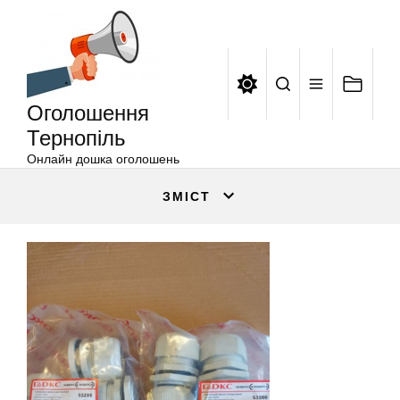
Оголошення
Перейти
Тернопіль
до
вмісту
Оголошення
Тернопіль
Онлайн дошка оголошень
ЗМІСТ