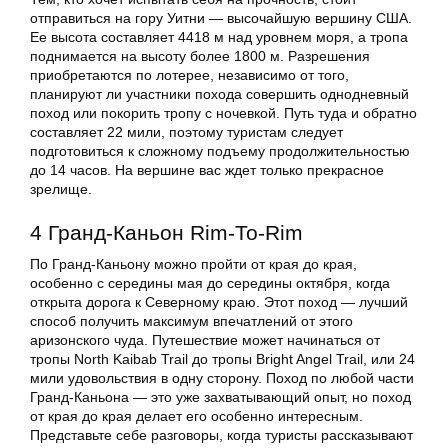
отправиться на гору Уитни — высочайшую вершину США.
Ее высота составляет 4418 м над уровнем моря, а тропа
поднимается на высоту более 1800 м. Разрешения
приобретаются по лотерее, независимо от того,
планируют ли участники похода совершить однодневный
поход или покорить тропу с ночевкой. Путь туда и обратно
составляет 22 мили, поэтому туристам следует
подготовиться к сложному подъему продолжительностью
до 14 часов. На вершине вас ждет только прекрасное
зрелище.
4 Гранд-Каньон Rim-To-Rim
По Гранд-Каньону можно пройти от края до края,
особенно с середины мая до середины октября, когда
открыта дорога к Северному краю. Этот поход — лучший
способ получить максимум впечатлений от этого
аризонского чуда. Путешествие может начинаться от
тропы North Kaibab Trail до тропы Bright Angel Trail, или 24
мили удовольствия в одну сторону. Поход по любой части
Гранд-Каньона — это уже захватывающий опыт, но поход
от края до края делает его особенно интересным.
Представьте себе разговоры, когда туристы рассказывают