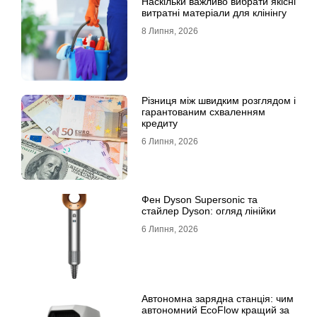
Наскільки важливо вибрати якісні
витратні матеріали для клінінгу
8 Липня, 2026
Різниця між швидким розглядом і
гарантованим схваленням
кредиту
6 Липня, 2026
Фен Dyson Supersonic та
стайлер Dyson: огляд лінійки
6 Липня, 2026
Автономна зарядна станція: чим
автономний EcoFlow кращий за