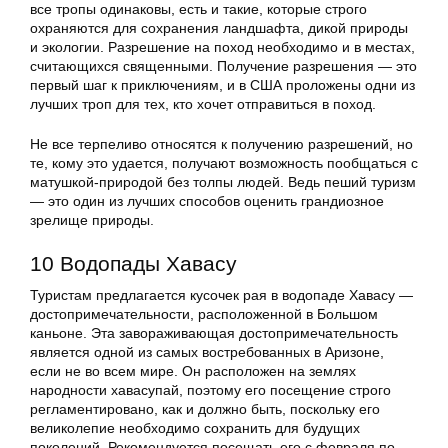
все тропы одинаковы, есть и такие, которые строго
охраняются для сохранения ландшафта, дикой природы
и экологии. Разрешение на поход необходимо и в местах,
считающихся священными. Получение разрешения — это
первый шаг к приключениям, и в США проложены одни из
лучших троп для тех, кто хочет отправиться в поход.
Не все терпеливо относятся к получению разрешений, но
те, кому это удается, получают возможность пообщаться с
матушкой-природой без толпы людей. Ведь пеший туризм
— это один из лучших способов оценить грандиозное
зрелище природы.
10 Водопады Хавасу
Туристам предлагается кусочек рая в водопаде Хавасу —
достопримечательности, расположенной в Большом
каньоне. Эта завораживающая достопримечательность
является одной из самых востребованных в Аризоне,
если не во всем мире. Он расположен на землях
народности хавасупай, поэтому его посещение строго
регламентировано, как и должно быть, поскольку его
великолепие необходимо сохранить для будущих
поколений. Рекомендуется посещать его с февраля по