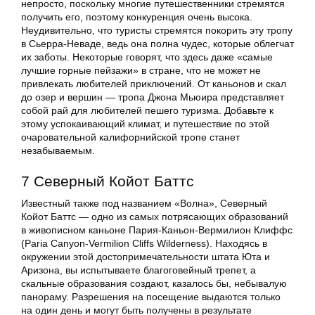
непросто, поскольку многие путешественники стремятся
получить его, поэтому конкуренция очень высока.
Неудивительно, что туристы стремятся покорить эту тропу
в Сьерра-Неваде, ведь она полна чудес, которые облегчат
их заботы. Некоторые говорят, что здесь даже «самые
лучшие горные пейзажи» в стране, что не может не
привлекать любителей приключений. От каньонов и скал
до озер и вершин — тропа Джона Мьюира представляет
собой рай для любителей пешего туризма. Добавьте к
этому успокаивающий климат, и путешествие по этой
очаровательной калифорнийской тропе станет
незабываемым.
7 Северный Койот Баттс
Известный также под названием «Волна», Северный
Койот Баттс — одно из самых потрясающих образований
в живописном каньоне Пария-Каньон-Вермилион Клиффс
(Paria Canyon-Vermilion Cliffs Wilderness). Находясь в
окружении этой достопримечательности штата Юта и
Аризона, вы испытываете благоговейный трепет, а
скальные образования создают, казалось бы, небывалую
панораму. Разрешения на посещение выдаются только
на один день и могут быть получены в результате