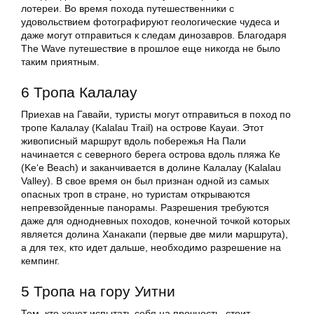
лотереи. Во время похода путешественники с
удовольствием фотографируют геологические чудеса и
даже могут отправиться к следам динозавров. Благодаря
The Wave путешествие в прошлое еще никогда не было
таким приятным.
6 Тропа Калалау
Приехав на Гавайи, туристы могут отправиться в поход по
тропе Калалау (Kalalau Trail) на острове Кауаи. Этот
живописный маршрут вдоль побережья На Пали
начинается с северного берега острова вдоль пляжа Ке
(Keʻe Beach) и заканчивается в долине Калалау (Kalalau
Valley). В свое время он был признан одной из самых
опасных троп в стране, но туристам открываются
непревзойденные панорамы. Разрешения требуются
даже для однодневных походов, конечной точкой которых
является долина Ханакапи (первые две мили маршрута),
а для тех, кто идет дальше, необходимо разрешение на
кемпинг.
5 Тропа на гору Уитни
Тем, кто хочет испытать себя на прочность, стоит