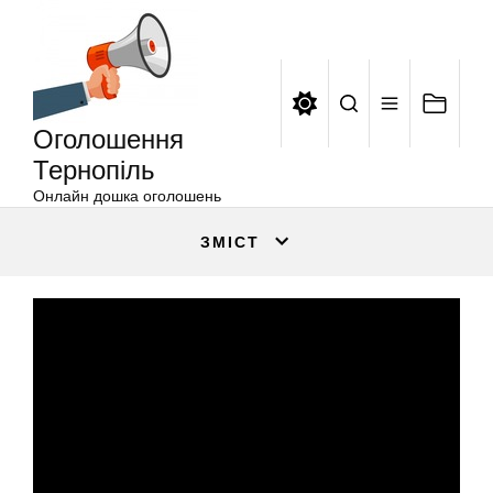
Оголошення
Перейти
Тернопіль
до
вмісту
Оголошення
Тернопіль
Онлайн дошка оголошень
ЗМІСТ