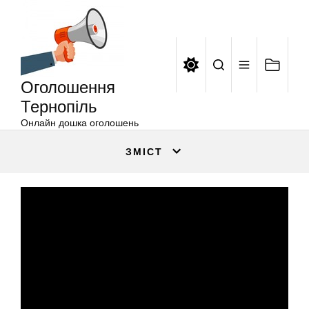
Оголошення
Перейти
Тернопіль
до
вмісту
Оголошення
Тернопіль
Онлайн дошка оголошень
ЗМІСТ