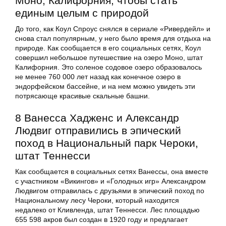
Моно, Калифорния, чтобы стать
единым целым с природой
До того, как Коул Спроус снялся в сериале «Ривердейл» и
снова стал популярным, у него было время для отдыха на
природе. Как сообщается в его социальных сетях, Коул
совершил небольшое путешествие на озеро Моно, штат
Калифорния. Это соленое содовое озеро образовалось
не менее 760 000 лет назад как конечное озеро в
эндорфейском бассейне, и на нем можно увидеть эти
потрясающе красивые скальные башни.
8 Ванесса Хадженс и Александр
Людвиг отправились в эпический
поход в Национальный парк Чероки,
штат Теннесси
Как сообщается в социальных сетях Ванессы, она вместе
с участником «Викингов» и «Голодных игр» Александром
Людвигом отправилась с друзьями в эпический поход по
Национальному лесу Чероки, который находится
недалеко от Кливленда, штат Теннесси. Лес площадью
655 598 акров был создан в 1920 году и предлагает