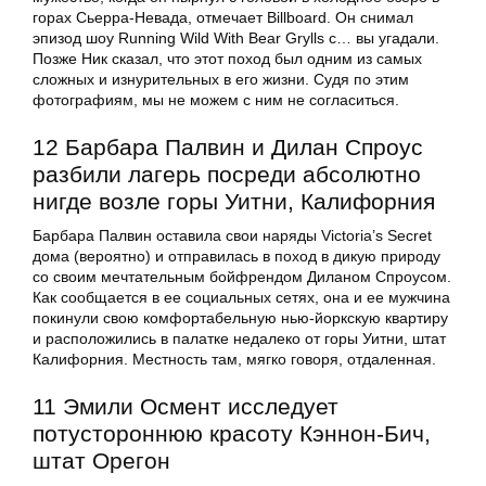
горах Сьерра-Невада, отмечает Billboard. Он снимал
эпизод шоу Running Wild With Bear Grylls с… вы угадали.
Позже Ник сказал, что этот поход был одним из самых
сложных и изнурительных в его жизни. Судя по этим
фотографиям, мы не можем с ним не согласиться.
12 Барбара Палвин и Дилан Спроус
разбили лагерь посреди абсолютно
нигде возле горы Уитни, Калифорния
Барбара Палвин оставила свои наряды Victoria’s Secret
дома (вероятно) и отправилась в поход в дикую природу
со своим мечтательным бойфрендом Диланом Спроусом.
Как сообщается в ее социальных сетях, она и ее мужчина
покинули свою комфортабельную нью-йоркскую квартиру
и расположились в палатке недалеко от горы Уитни, штат
Калифорния. Местность там, мягко говоря, отдаленная.
11 Эмили Осмент исследует
потустороннюю красоту Кэннон-Бич,
штат Орегон