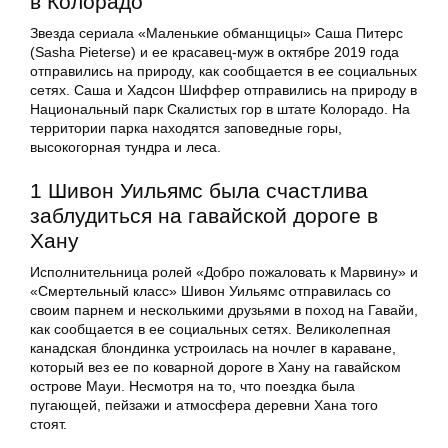
в Колорадо
Звезда сериала «Маленькие обманщицы» Саша Питерс
(Sasha Pieterse) и ее красавец-муж в октябре 2019 года
отправились на природу, как сообщается в ее социальных
сетях. Саша и Хадсон Шиффер отправились на природу в
Национальный парк Скалистых гор в штате Колорадо. На
территории парка находятся заповедные горы,
высокогорная тундра и леса.
1 Шивон Уильямс была счастлива
заблудиться на гавайской дороге в
Хану
Исполнительница ролей «Добро пожаловать к Марвину» и
«Смертельный класс» Шивон Уильямс отправилась со
своим парнем и несколькими друзьями в поход на Гавайи,
как сообщается в ее социальных сетях. Великолепная
канадская блондинка устроилась на ночлег в караване,
который вез ее по коварной дороге в Хану на гавайском
острове Мауи. Несмотря на то, что поездка была
пугающей, пейзажи и атмосфера деревни Хана того
стоят.