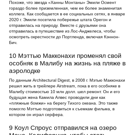
Похоже, что звезда «Ханны Монтаны» Эмили Осмент
гораздо более приземленная, чем ее более знаменитая
коллега. Как сообщается в ее социальных сетях, в январе
2020 г. Эмили посетила побережье штата Орегон и
отправилась на природу. Вместе с друзьями она
отправилась в путешествие из Лос-Анджелеса, чтобы
осмотреть окрестности до Портленда, включая Кэннон-
Бич.
10 Мэттью Макконахи променял свой
особняк в Малибу на жизнь на пляже в
аэролодке
По данным Architectural Digest, в 2008 г. Мэтью Макконахи
решил жить в трейлере Airstream, пока в его особняке в
Малибу стоимостью 10 млн долл. шел ремонт. Он и его
будущая жена Камила Алвес проводили дни как
«пляжные бомжи» на берегу Тихого океана. Это также
помогло Мэттью подготовиться к съемкам фильма, в
котором он играл серфера.
9 Коул Спроус отправился на озеро