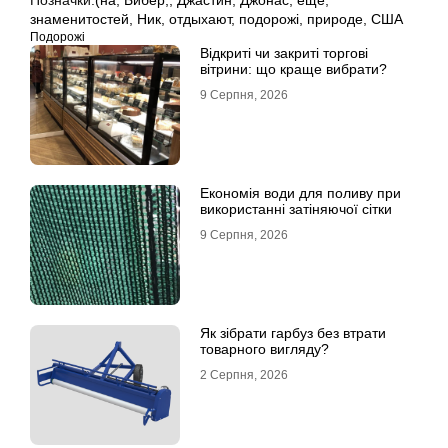
Позначки:
(на
,
Бибер,
,
Джастин
,
Джонас
,
еще
,
знаменитостей
,
Ник
,
отдыхают
,
подорожі
,
природе
,
США
Подорожі
Відкриті чи закриті торгові
вітрини: що краще вибрати?
9 Серпня, 2026
Економія води для поливу при
використанні затіняючої сітки
9 Серпня, 2026
Як зібрати гарбуз без втрати
товарного вигляду?
2 Серпня, 2026