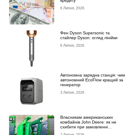
кредиту
6 Липня, 2026
Фен Dyson Supersonic та
стайлер Dyson: огляд лінійки
6 Липня, 2026
Автономна зарядна станція: чим
автономний EcoFlow кращий за
генератор
3 Липня, 2026
Власникам американських
комбайнів John Deere: як не
схибити при замовленні
решета?
2 Липня, 2026