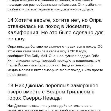
насладиться разнообразными пейзажами. Они рыбачили,
разбивали лагерь, ходили в походы и многое другое.
14 Хотите верьте, хотите нет, но Опра
отважилась на поход в Йосемити,
Калифорния. Но это было сделано для
ее шоу.
Опра никогда больше не захочет отправиться в поход. Об
этом она сама заявила в своем шоу в 2010 году,
сообщает The Daily Mail. Она и ее лучшая подруга Гейл
Кинг снимали поход, который проходил в национальном
парке Йосемити в Калифорнии. Неудивительно, что
медиа-магнат и интервьюер не любит походы. Это просто
не ее конек.
13 Ник Джонас переплыл замерзшее
озеро вместе с Беаром Гриллсом в
горах Сьерра-Невады
Ник Джонас показал, что у него действительно есть
мужество, когда он нырнул с головой в холодное озеро в