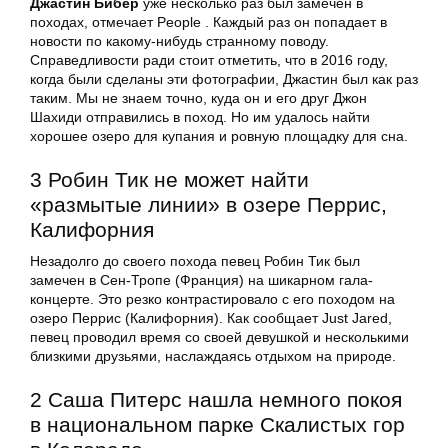
Джастин Бибер
уже несколько раз был замечен в
походах, отмечает People . Каждый раз он попадает в
новости по какому-нибудь странному поводу.
Справедливости ради стоит отметить, что в 2016 году,
когда были сделаны эти фотографии, Джастин был как раз
таким. Мы не знаем точно, куда он и его друг Джон
Шахиди отправились в поход. Но им удалось найти
хорошее озеро для купания и ровную площадку для сна.
3 Робин Тик не может найти
«размытые линии» в озере Перрис,
Калифорния
Незадолго до своего похода певец Робин Тик был
замечен в Сен-Тропе (Франция) на шикарном гала-
концерте. Это резко контрастировало с его походом на
озеро Перрис (Калифорния). Как сообщает Just Jared,
певец проводил время со своей девушкой и несколькими
близкими друзьями, наслаждаясь отдыхом на природе.
2 Саша Питерс нашла немного покоя
в национальном парке Скалистых гор