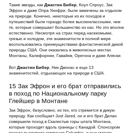
Такие звезды, как
Джастин Бибер
, Коул Спроус, Зак
Эфрон и даже Опра Уинфри, были замечены за отдыхом
на природе. Конечно, некоторые из их походов и
путешествий были гораздо более высококлассными, чем
те, которые совершает большинство из нас. Но это вполне
естественно. Несмотря на страх перед насекомыми,
грязью и холодом, эти знаменитости в полной мере
воспользовались преимуществами фантастической дикой
природы США. Они оказались в живописных местах
Монтаны, Калифорнии, Гавайев, Орегона и даже Аляски.
Вот
Джастин Бибер
, Ник Джонас и еще 13
знаменитостей, отдыхающих на природе в США.
15 Зак Эфрон и его брат отправились
в поход по Национальному парку
Глейшер в Монтане
Зак Эфрон, безусловно, из тех, кто стремится в дикую
природу. Как сообщает Just Jared, он и его брат Дилан
совершили поход в Скалистые горы штата Монтана,
которые проходят вдоль границы с Канадой. Спонсором
похода выступила компания Columbia, и они смогли