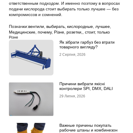
ответственным подходом. И именно поэтому в вопросах
подачи кислорода стоит выбирать только лучшее — без
компромиссов и сомнений.
Позначки:
вентили
,
выбирать
,
кислородные
,
лучшее
,
Медицинские
,
почему
,
Різне
,
розетки,
,
стоит
,
только
Різне
Як зібрати гарбуз без втрати
товарного вигляду?
2 Серпня, 2026
Причини вибрати якісні
контролери SPI, DMX, DALI
29 Липня, 2026
Важные причины покупать
рабочие штаны и комбинезон