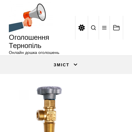
Оголошення
Перейти
Тернопіль
до
вмісту
Оголошення
Тернопіль
Онлайн дошка оголошень
ЗМІСТ