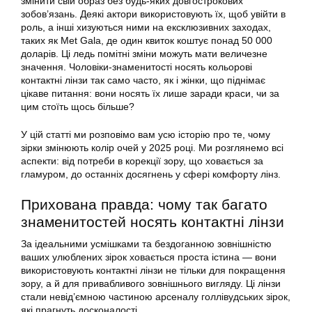
змінити свій образ без будь-яких довгострокових
зобов’язань. Деякі актори використовують їх, щоб увійти в
роль, а інші хизуються ними на ексклюзивних заходах,
таких як Met Gala, де один квиток коштує понад 50 000
доларів. Ці ледь помітні зміни можуть мати величезне
значення. Чоловіки-знаменитості носять кольорові
контактні лінзи так само часто, як і жінки, що піднімає
цікаве питання: вони носять їх лише заради краси, чи за
цим стоїть щось більше?
У цій статті ми розповімо вам усю історію про те, чому
зірки змінюють колір очей у 2025 році. Ми розглянемо всі
аспекти: від потреби в корекції зору, що ховається за
гламуром, до останніх досягнень у сфері комфорту лінз.
Прихована правда: чому так багато
знаменитостей носять контактні лінзи
За ідеальними усмішками та бездоганною зовнішністю
ваших улюблених зірок ховається проста істина — вони
використовують контактні лінзи не тільки для покращення
зору, а й для привабливого зовнішнього вигляду. Ці лінзи
стали невід’ємною частиною арсеналу голлівудських зірок,
які прагнуть досконалості.