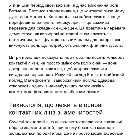
У пізніший період своєї кар’єри, під час виконання ролі
Бетмена, Паттінсон знову виявив, що контактні лінзи йому
дуже допомагають. Контактні лінзи забезпечують краще
периферійне бачення, ніж окуляри, — це важлива
перевага для складних екшн-сцен. Ця практична перевага
демонструє, як кольорові контактні лінзи служать як
естетичним, так і функціональним цілям для акторів, які
виконують ролі, що потребують значних фізичних зусиль.
Ці три приклади показують, як актори, які носять кольорові
контактні лінзи, не просто змінюють колір очей — вони
докорінно перевтілюються, щоб яскраво оживити
вигаданих персонажів. Рішучий погляд Кітніс, потойбічний
погляд Малефісенти і заворожливий погляд Едварда
створюють одних із найзабутніших персонажів у
кінематографі завдяки цим особливим лінзам.
Технологія, що лежить в основі
контактних лінз знаменитостей
Сучасні технології лінз дозволяють створювати вражаючі
образи знаменитостей, при цьому безпека і комфорт
залишаються пріоритетом. Це не просто модні аксесуари