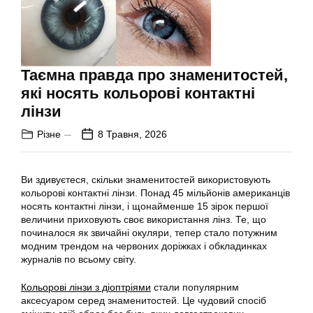
Таємна правда про знаменитостей,
які носять кольорові контактні
лінзи
Різне
8 Травня, 2026
Ви здивуєтеся, скільки знаменитостей використовують
кольорові контактні лінзи. Понад 45 мільйонів американців
носять контактні лінзи, і щонайменше 15 зірок першої
величини приховують своє використання лінз. Те, що
починалося як звичайні окуляри, тепер стало потужним
модним трендом на червоних доріжках і обкладинках
журналів по всьому світу.
Кольорові лінзи з діоптріями
стали популярним
аксесуаром серед знаменитостей. Це чудовий спосіб