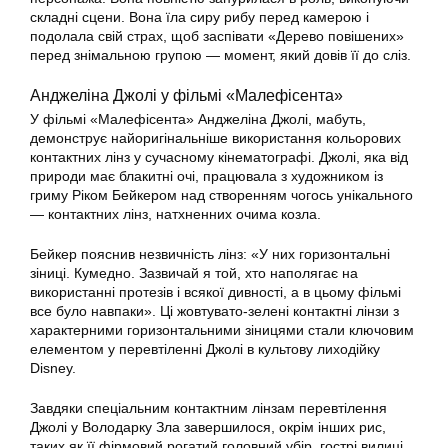
складні сцени. Вона їла сиру рибу перед камерою і
подолала свій страх, щоб заспівати «Дерево повішених»
перед знімальною групою — момент, який довів її до сліз.
Анджеліна Джолі у фільмі «Малефісента»
У фільмі «Малефісента» Анджеліна Джолі, мабуть,
демонструє найоригінальніше використання кольорових
контактних лінз у сучасному кінематографі. Джолі, яка від
природи має блакитні очі, працювала з художником із
гриму Ріком Бейкером над створенням чогось унікального
— контактних лінз, натхненних очима козла.
Бейкер пояснив незвичність лінз: «У них горизонтальні
зіниці. Кумедно. Зазвичай я той, хто наполягає на
використанні протезів і всякої дивності, а в цьому фільмі
все було навпаки». Ці жовтувато-зелені контактні лінзи з
характерними горизонтальними зіницями стали ключовим
елементом у перевтіленні Джолі в культову лиходійку
Disney.
Завдяки спеціальним контактним лінзам перевтілення
Джолі у Володарку Зла завершилося, окрім інших рис,
таких як її фірмовий рогатий головний убір, гострі вилиці