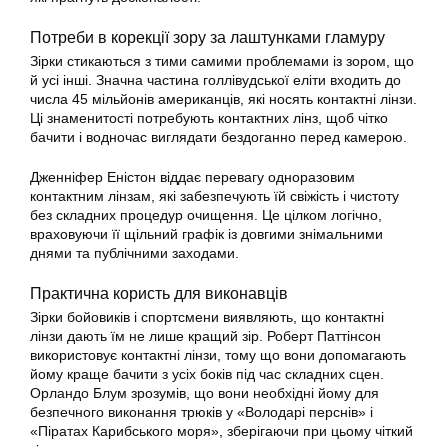
Потреби в корекції зору за лаштунками гламуру
Зірки стикаються з тими самими проблемами із зором, що
й усі інші. Значна частина голлівудської еліти входить до
числа 45 мільйонів американців, які носять контактні лінзи.
Ці знаменитості потребують контактних лінз, щоб чітко
бачити і водночас виглядати бездоганно перед камерою.
Дженніфер Еністон віддає перевагу одноразовим
контактним лінзам, які забезпечують їй свіжість і чистоту
без складних процедур очищення. Це цілком логічно,
враховуючи її щільний графік із довгими знімальними
днями та публічними заходами.
Практична користь для виконавців
Зірки бойовиків і спортсмени виявляють, що контактні
лінзи дають їм не лише кращий зір. Роберт Паттінсон
використовує контактні лінзи, тому що вони допомагають
йому краще бачити з усіх боків під час складних сцен.
Орландо Блум зрозумів, що вони необхідні йому для
безпечного виконання трюків у «Володарі перснів» і
«Піратах Карибського моря», зберігаючи при цьому чіткий