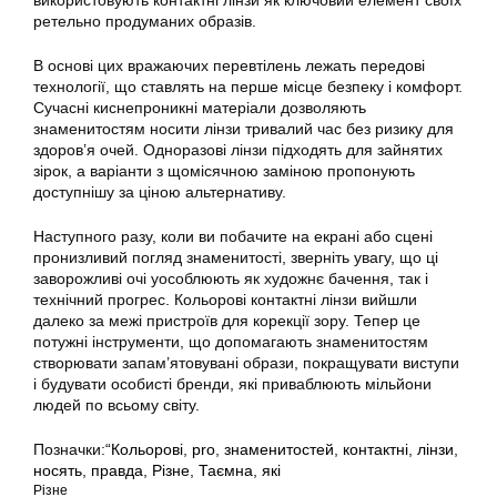
ретельно продуманих образів.
В основі цих вражаючих перевтілень лежать передові
технології, що ставлять на перше місце безпеку і комфорт.
Сучасні киснепроникні матеріали дозволяють
знаменитостям носити лінзи тривалий час без ризику для
здоров’я очей. Одноразові лінзи підходять для зайнятих
зірок, а варіанти з щомісячною заміною пропонують
доступнішу за ціною альтернативу.
Наступного разу, коли ви побачите на екрані або сцені
пронизливий погляд знаменитості, зверніть увагу, що ці
заворожливі очі уособлюють як художнє бачення, так і
технічний прогрес. Кольорові контактні лінзи вийшли
далеко за межі пристроїв для корекції зору. Тепер це
потужні інструменти, що допомагають знаменитостям
створювати запам’ятовувані образи, покращувати виступи
і будувати особисті бренди, які приваблюють мільйони
людей по всьому світу.
Позначки:
“Кольорові
,
pro
,
знаменитостей
,
контактні
,
лінзи
,
носять
,
правда
,
Різне
,
Таємна
,
які
Різне