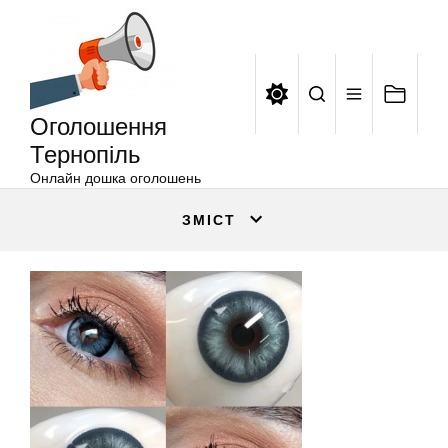
Оголошення
Перейти
Тернопіль
до
вмісту
Оголошення
Тернопіль
Онлайн дошка оголошень
ЗМІСТ