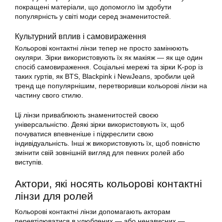
покращені матеріали, що допомогло їм здобути
популярність у світі моди серед знаменитостей.
Культурний вплив і самовираження
Кольорові контактні лінзи тепер не просто замінюють
окуляри. Зірки використовують їх як макіяж — як ще один
спосіб самовираження. Соціальні мережі та зірки K-pop із
таких гуртів, як BTS, Blackpink і NewJeans, зробили цей
тренд ще популярнішим, перетворивши кольорові лінзи на
частину свого стилю.
Ці лінзи приваблюють знаменитостей своєю
універсальністю. Деякі зірки використовують їх, щоб
почуватися впевненіше і підкреслити свою
індивідуальність. Інші ж використовують їх, щоб повністю
змінити свій зовнішній вигляд для певних ролей або
виступів.
Актори, які носять кольорові контактні
лінзи для ролей
Кольорові контактні лінзи допомагають акторам
перевтілюватися в улюблених — або ненависних —