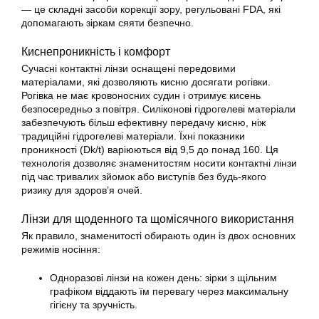
— це складні засоби корекції зору, регульовані FDA, які
допомагають зіркам сяяти безпечно.
Киснепроникність і комфорт
Сучасні контактні лінзи оснащені передовими
матеріалами, які дозволяють кисню досягати рогівки.
Рогівка не має кровоносних судин і отримує кисень
безпосередньо з повітря. Силіконові гідрогелеві матеріали
забезпечують більш ефективну передачу кисню, ніж
традиційні гідрогелеві матеріали. Їхні показники
проникності (Dk/t) варіюються від 9,5 до понад 160. Ця
технологія дозволяє знаменитостям носити контактні лінзи
під час тривалих зйомок або виступів без будь-якого
ризику для здоров’я очей.
Лінзи для щоденного та щомісячного використання
Як правило, знаменитості обирають один із двох основних
режимів носіння:
Одноразові лінзи на кожен день: зірки з щільним
графіком віддають їм перевагу через максимальну
гігієну та зручність.