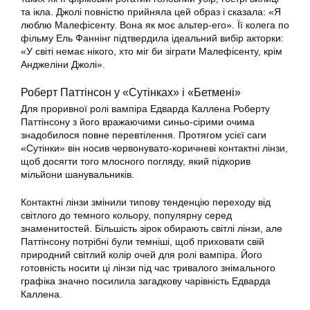
та ікла. Джолі повністю прийняла цей образ і сказала: «Я
люблю Малефісенту. Вона як моє альтер-его». Її колега по
фільму Ель Фаннінг підтвердила ідеальний вибір акторки:
«У світі немає нікого, хто міг би зіграти Малефісенту, крім
Анджеліни Джолі».
Роберт Паттінсон у «Сутінках» і «Бетмені»
Для проривної ролі вампіра Едварда Каллена Роберту
Паттінсону з його вражаючими синьо-сірими очима
знадобилося повне перевтілення. Протягом усієї саги
«Сутінки» він носив червонувато-коричневі контактні лінзи,
щоб досягти того млосного погляду, який підкорив
мільйони шанувальників.
Контактні лінзи змінили типову тенденцію переходу від
світлого до темного кольору, популярну серед
знаменитостей. Більшість зірок обирають світлі лінзи, але
Паттінсону потрібні були темніші, щоб приховати свій
природний світлий колір очей для ролі вампіра. Його
готовність носити ці лінзи під час тривалого знімального
графіка значно посилила загадкову чарівність Едварда
Каллена.