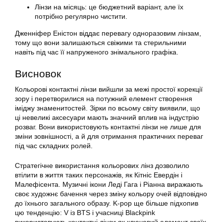
Лінзи на місяць: це бюджетний варіант, але їх
потрібно регулярно чистити.
Дженніфер Еністон віддає перевагу одноразовим лінзам,
тому що вони залишаються свіжими та стерильними
навіть під час її напруженого знімального графіка.
Висновок
Кольорові контактні лінзи вийшли за межі простої корекції
зору і перетворилися на потужний елемент створення
іміджу знаменитостей. Зірки по всьому світу виявили, що
ці невеликі аксесуари мають значний вплив на індустрію
розваг. Вони використовують контактні лінзи не лише для
зміни зовнішності, а й для отримання практичних переваг
під час складних ролей.
Стратегічне використання кольорових лінз дозволило
втілити в життя таких персонажів, як Кітніс Евердін і
Малефісента. Музичні ікони Леді Гага і Ріанна виражають
своє художнє бачення через зміну кольору очей відповідно
до їхнього загального образу. K-pop ще більше підхопив
цю тенденцію: V із BTS і учасниці Blackpink
використовують контактні лінзи як ключовий елемент своїх