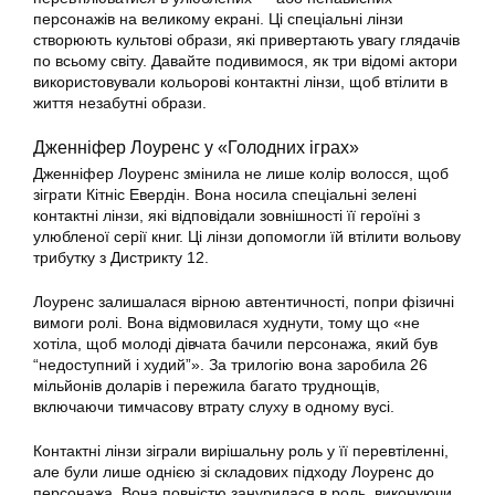
персонажів на великому екрані. Ці спеціальні лінзи
створюють культові образи, які привертають увагу глядачів
по всьому світу. Давайте подивимося, як три відомі актори
використовували кольорові контактні лінзи, щоб втілити в
життя незабутні образи.
Дженніфер Лоуренс у «Голодних іграх»
Дженніфер Лоуренс змінила не лише колір волосся, щоб
зіграти Кітніс Евердін. Вона носила спеціальні зелені
контактні лінзи, які відповідали зовнішності її героїні з
улюбленої серії книг. Ці лінзи допомогли їй втілити вольову
трибутку з Дистрикту 12.
Лоуренс залишалася вірною автентичності, попри фізичні
вимоги ролі. Вона відмовилася худнути, тому що «не
хотіла, щоб молоді дівчата бачили персонажа, який був
“недоступний і худий”». За трилогію вона заробила 26
мільйонів доларів і пережила багато труднощів,
включаючи тимчасову втрату слуху в одному вусі.
Контактні лінзи зіграли вирішальну роль у її перевтіленні,
але були лише однією зі складових підходу Лоуренс до
персонажа. Вона повністю занурилася в роль, виконуючи