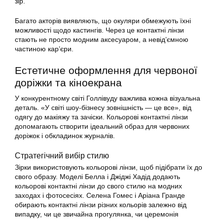
зір.
Багато акторів виявляють, що окуляри обмежують їхні
можливості щодо кастингів. Через це контактні лінзи
стають не просто модним аксесуаром, а невід’ємною
частиною кар’єри.
Естетичне оформлення для червоної
доріжки та кіноекрана
У конкурентному світі Голлівуду важлива кожна візуальна
деталь. «У світі шоу-бізнесу зовнішність — це все», від
одягу до макіяжу та зачіски. Кольорові контактні лінзи
допомагають створити ідеальний образ для червоних
доріжок і обкладинок журналів.
Стратегічний вибір стилю
Зірки використовують кольорові лінзи, щоб підібрати їх до
свого образу. Моделі Белла і Джіджі Хадід додають
кольорові контактні лінзи до свого стилю на модних
заходах і фотосесіях. Селена Гомес і Аріана Гранде
обирають контактні лінзи різних кольорів залежно від
випадку, чи це звичайна прогулянка, чи церемонія