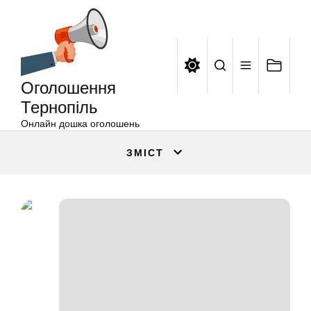
Оголошення
Перейти
Тернопіль
до
вмісту
Оголошення
Тернопіль
Онлайн дошка оголошень
ЗМІСТ