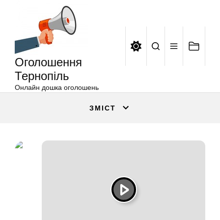
Оголошення
Перейти
Тернопіль
до
вмісту
Оголошення
Тернопіль
Онлайн дошка оголошень
ЗМІСТ