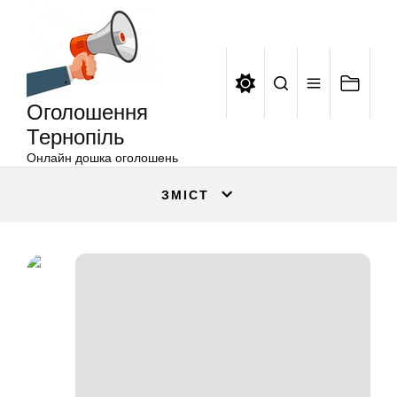
Оголошення
Перейти
Тернопіль
до
вмісту
Оголошення
Тернопіль
Онлайн дошка оголошень
ЗМІСТ