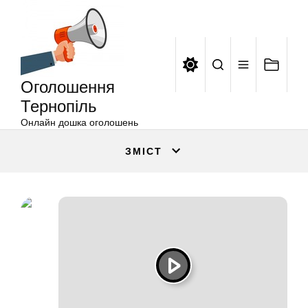
Оголошення
Перейти
Тернопіль
до
вмісту
Оголошення
Тернопіль
Онлайн дошка оголошень
ЗМІСТ