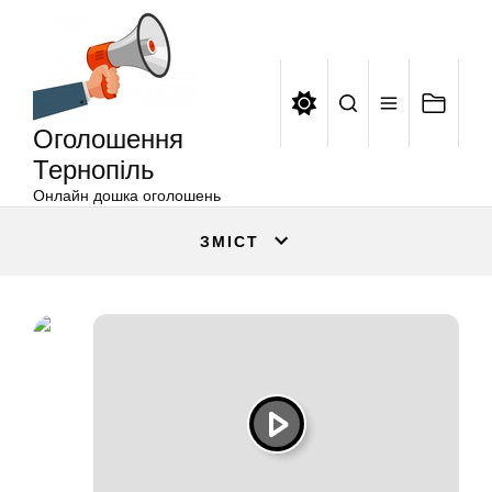
Оголошення
Перейти
Тернопіль
до
вмісту
Оголошення
Тернопіль
Онлайн дошка оголошень
ЗМІСТ