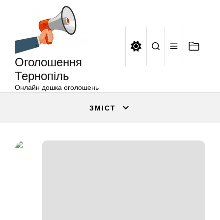
Оголошення
Перейти
Тернопіль
до
вмісту
Оголошення
Тернопіль
Онлайн дошка оголошень
ЗМІСТ