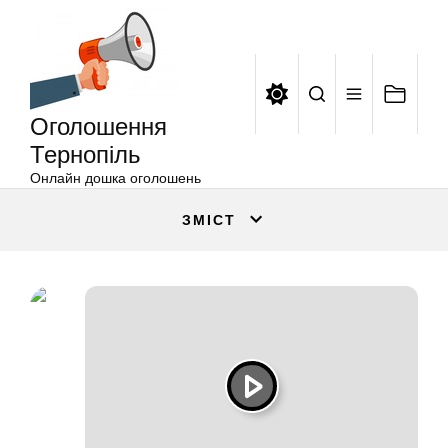
Оголошення
Перейти
Тернопіль
до
вмісту
Оголошення
Тернопіль
Онлайн дошка оголошень
ЗМІСТ