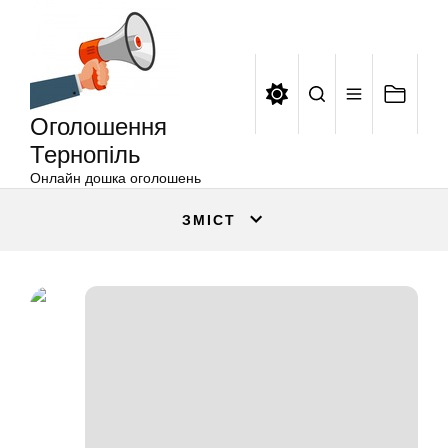
Оголошення
Перейти
Тернопіль
до
вмісту
Оголошення
Тернопіль
Онлайн дошка оголошень
ЗМІСТ