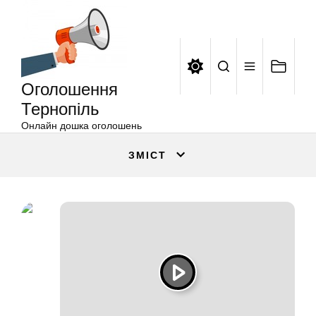
Оголошення
Перейти
Тернопіль
до
вмісту
Оголошення
Тернопіль
Онлайн дошка оголошень
ЗМІСТ