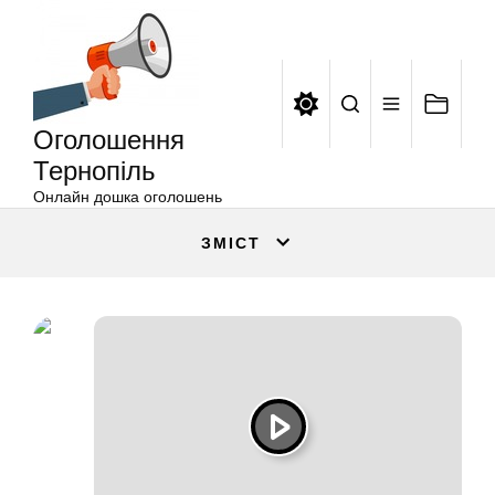
Оголошення
Перейти
Тернопіль
до
вмісту
Оголошення
Тернопіль
Онлайн дошка оголошень
ЗМІСТ