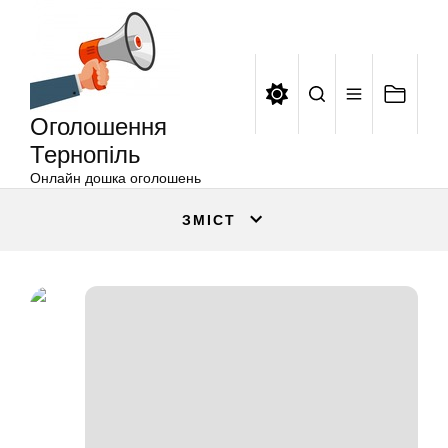
Оголошення
Перейти
Тернопіль
до
вмісту
Оголошення
Тернопіль
Онлайн дошка оголошень
ЗМІСТ