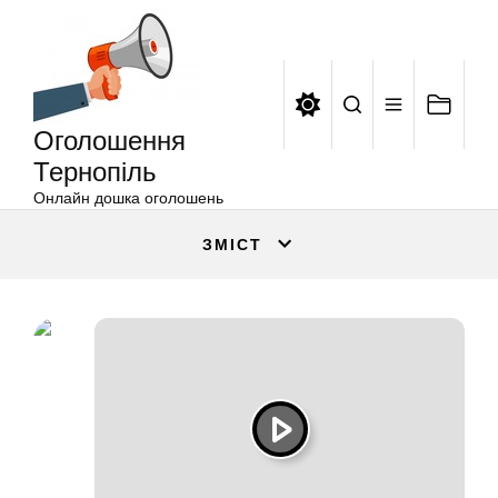
Оголошення
Перейти
Тернопіль
до
вмісту
Оголошення
Тернопіль
Онлайн дошка оголошень
ЗМІСТ