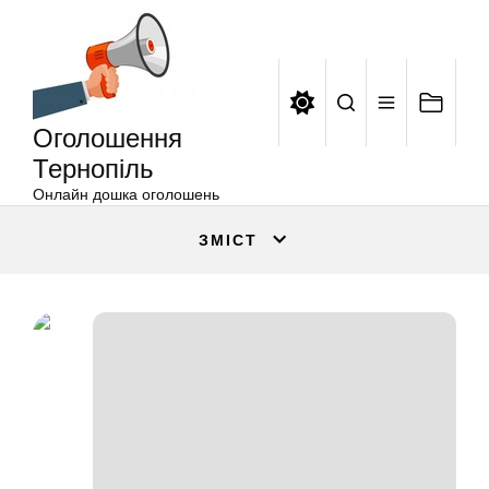
Оголошення
Перейти
Тернопіль
до
вмісту
Оголошення
Тернопіль
Онлайн дошка оголошень
ЗМІСТ