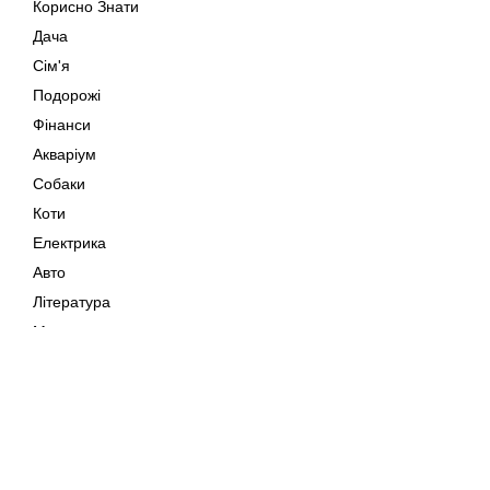
Корисно Знати
Дача
Сім'я
Подорожі
Фінанси
Акваріум
Собаки
Коти
Електрика
Авто
Література
Музика
Дозвілля
Кіно
Мапа сайту
Своїми Руками
Тварини
Авторське право © 202
Поради