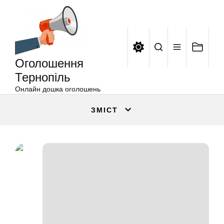
Оголошення
Перейти
Тернопіль
до
вмісту
Оголошення
Тернопіль
Онлайн дошка оголошень
ЗМІСТ