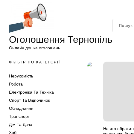
Оголошення
Перейти
Тернопіль
до
вмісту
Оголошення Тернопіль
Онлайн дошка оголошень
ФІЛЬТР ПО КАТЕГОРІЇ
Нерухомість
Робота
Електроніка Та Техніка
Спорт Та Відпочинок
Обладнання
Транспорт
Дім Та Дача
На что обратит
Хобі
корма для бор