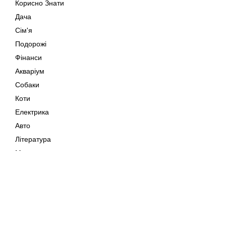
Корисно Знати
Дача
Сім'я
Подорожі
Фінанси
Акваріум
Собаки
Коти
Електрика
Авто
Література
Музика
Дозвілля
Кіно
Мапа сайту
Своїми Руками
Тварини
Авторське право © 202
Поради