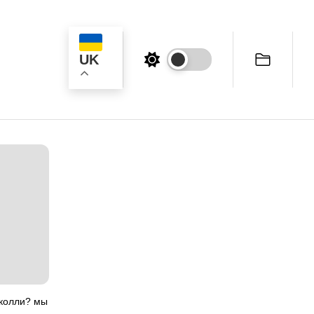
UK
к
-колли? мы