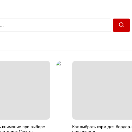
Пошу
ь внимание при выборе
Как выбрать корм для бордер
дер-колли Советы
предлагаем