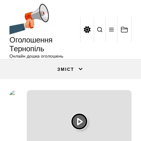
Оголошення
Перейти
Тернопіль
до
вмісту
Оголошення
Тернопіль
Онлайн дошка оголошень
ЗМІСТ