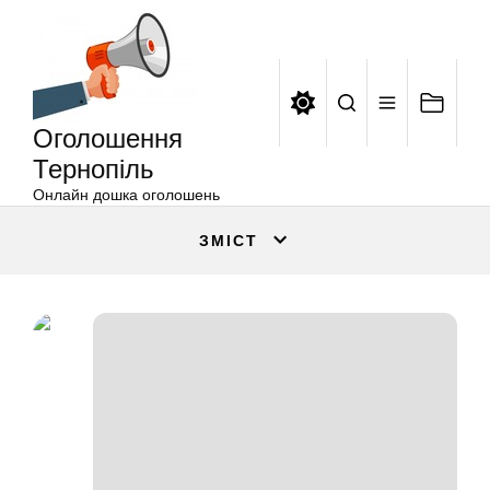
Оголошення
Перейти
Тернопіль
до
вмісту
Оголошення
Тернопіль
Онлайн дошка оголошень
ЗМІСТ