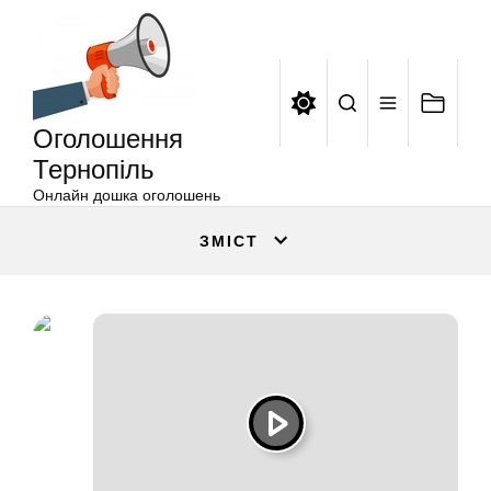
Оголошення
Перейти
Тернопіль
до
вмісту
Оголошення
Тернопіль
Онлайн дошка оголошень
ЗМІСТ