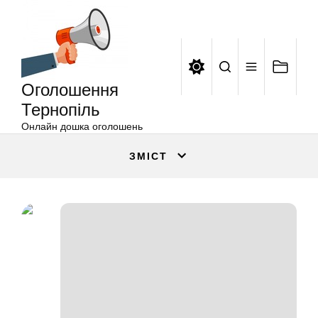
Оголошення
Перейти
Тернопіль
до
вмісту
Оголошення
Тернопіль
Онлайн дошка оголошень
ЗМІСТ