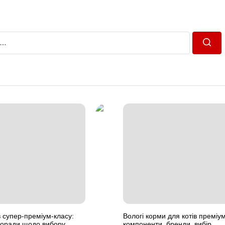
Пошу
в супер-преміум-класу:
Вологі корми для котів преміум
поради щодо вибору
компоненти, бренди, вибір