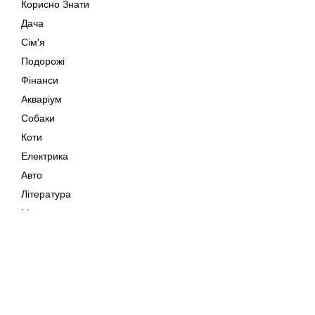
Корисно Знати
Дача
Сім'я
Подорожі
Фінанси
Акваріум
Собаки
Коти
Електрика
Авто
Література
Музика
Дозвілля
Кіно
Мапа сайту
Своїми Руками
Тварини
Авторське право © 202
Поради