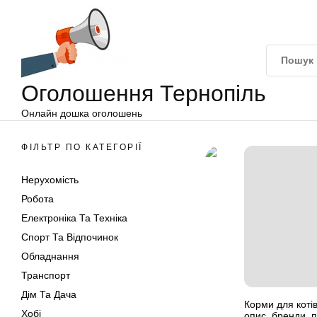
Оголошення
Перейти
Тернопіль
до
вмісту
Оголошення Тернопіль
Онлайн дошка оголошень
ФІЛЬТР ПО КАТЕГОРІЇ
Нерухомість
Робота
Електроніка Та Техніка
Спорт Та Відпочинок
Обладнання
Транспорт
Дім Та Дача
Корми для коті
Хобі
опис, бренди, 