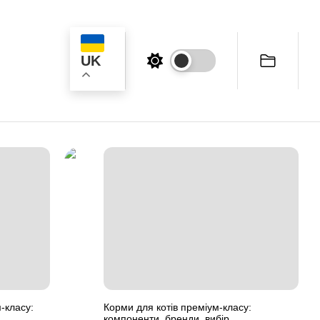
UK
к
-класу:
Корми для котів преміум-класу:
компоненти, бренди, вибір