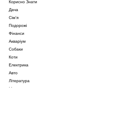
Корисно Знати
Дача
Сім'я
Подорожі
Фінанси
Акваріум
Собаки
Коти
Електрика
Авто
Література
Музика
Дозвілля
Кіно
Мапа сайту
Своїми Руками
Тварини
Авторське право © 202
Поради