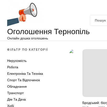
Оголошення
Перейти
Тернопіль
до
вмісту
Оголошення Тернопіль
Онлайн дошка оголошень
ФІЛЬТР ПО КАТЕГОРІЇ
Нерухомість
Робота
Електроніка Та Техніка
Спорт Та Відпочинок
Обладнання
Транспорт
Дім Та Дача
Бродський: біог
Хобі