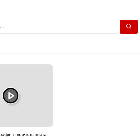
Пошу
рафія і творчість поета