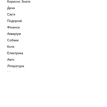
Корисно Знати
Дача
Сім'я
Подорожі
Фінанси
Акваріум
Собаки
Коти
Електрика
Авто
Література
Музика
Дозвілля
Кіно
Мапа сайту
Своїми Руками
Тварини
Авторське право © 202
Поради