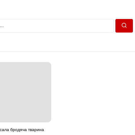
Пошу
усала бродяча тварина