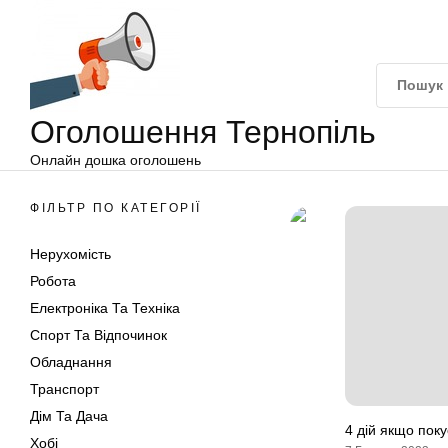
Оголошення
Перейти
Тернопіль
до
вмісту
Оголошення Тернопіль
Онлайн дошка оголошень
ФІЛЬТР ПО КАТЕГОРІЇ
Нерухомість
Робота
Електроніка Та Техніка
Спорт Та Відпочинок
Обладнання
Транспорт
Дім Та Дача
4 дій якщо пок
Хобі