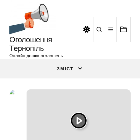
Оголошення
Перейти
Тернопіль
до
вмісту
Оголошення
Тернопіль
Онлайн дошка оголошень
ЗМІСТ