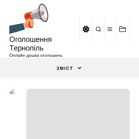
Оголошення
Перейти
Тернопіль
до
вмісту
Оголошення
Тернопіль
Онлайн дошка оголошень
ЗМІСТ