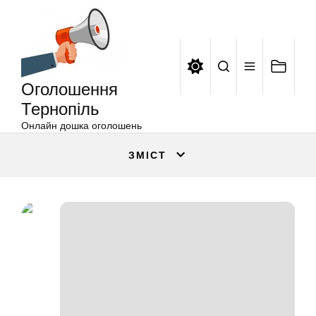
Оголошення
Перейти
Тернопіль
до
вмісту
Оголошення
Тернопіль
Онлайн дошка оголошень
ЗМІСТ