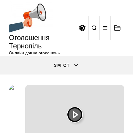
Оголошення
Перейти
Тернопіль
до
вмісту
Оголошення
Тернопіль
Онлайн дошка оголошень
ЗМІСТ