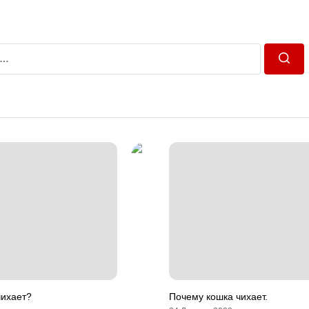
Пошу
чихает?
Почему кошка чихает.