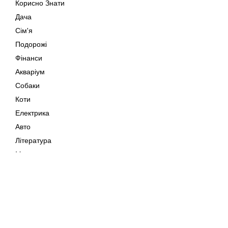
Корисно Знати
Дача
Сім'я
Подорожі
Фінанси
Акваріум
Собаки
Коти
Електрика
Авто
Література
Музика
Дозвілля
Кіно
Мапа сайту
Своїми Руками
Тварини
Авторське право © 202
Поради