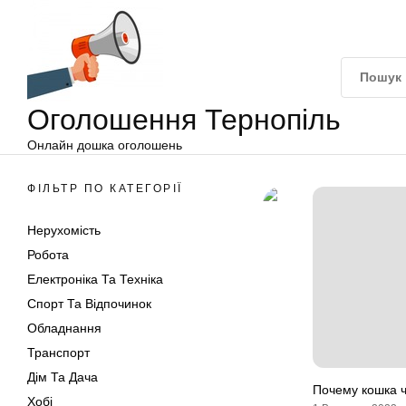
Оголошення
Перейти
Тернопіль
до
вмісту
Оголошення Тернопіль
Онлайн дошка оголошень
ФІЛЬТР ПО КАТЕГОРІЇ
Нерухомість
Робота
Електроніка Та Техніка
Спорт Та Відпочинок
Обладнання
Транспорт
Дім Та Дача
Почему кошка 
Хобі