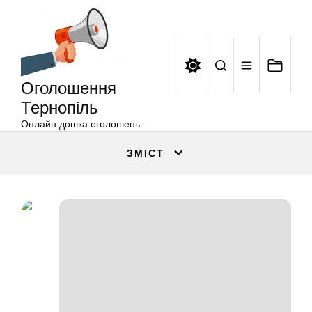
Оголошення
Перейти
Тернопіль
до
вмісту
Оголошення
Тернопіль
Онлайн дошка оголошень
ЗМІСТ