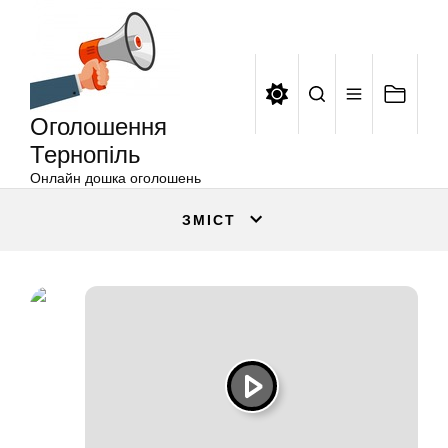
Оголошення
Перейти
Тернопіль
до
вмісту
Оголошення
Тернопіль
Онлайн дошка оголошень
ЗМІСТ