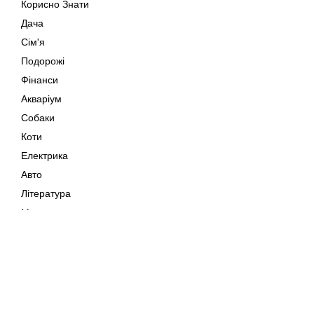
Корисно Знати
Дача
Сім'я
Подорожі
Фінанси
Акваріум
Собаки
Коти
Електрика
Авто
Література
Музика
Дозвілля
Кіно
Мапа сайту
Своїми Руками
Тварини
Авторське право © 202
Поради