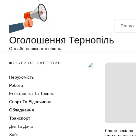
Оголошення
Перейти
Тернопіль
до
вмісту
Оголошення Тернопіль
Онлайн дошка оголошень
ФІЛЬТР ПО КАТЕГОРІЇ
Нерухомість
Робота
Електроніка Та Техніка
Спорт Та Відпочинок
Обладнання
Транспорт
Дім Та Дача
Лляне весілля: 
Хобі
і що подаруват