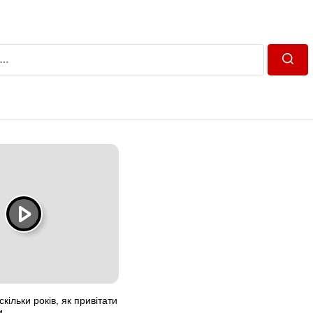
Пошу
скільки років, як привітати
и