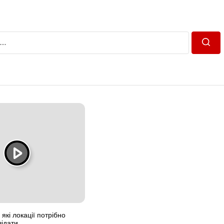
Пошу
 які локації потрібно
відати