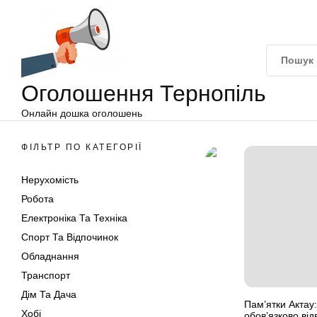
Оголошення
Перейти
Тернопіль
до
вмісту
Оголошення Тернопіль
Онлайн дошка оголошень
ФІЛЬТР ПО КАТЕГОРІЇ
Нерухомість
Робота
Електроніка Та Техніка
Спорт Та Відпочинок
Обладнання
Транспорт
Дім Та Дача
Пам’ятки Актау:
Хобі
обов’язково від