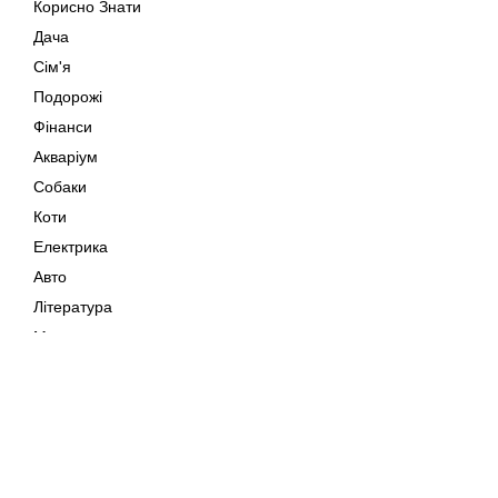
Корисно Знати
Дача
Сім'я
Подорожі
Фінанси
Акваріум
Собаки
Коти
Електрика
Авто
Література
Музика
Дозвілля
Кіно
Мапа сайту
Своїми Руками
Тварини
Авторське право © 202
Поради