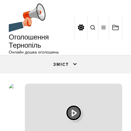
Оголошення
Перейти
Тернопіль
до
вмісту
Оголошення
Тернопіль
Онлайн дошка оголошень
ЗМІСТ