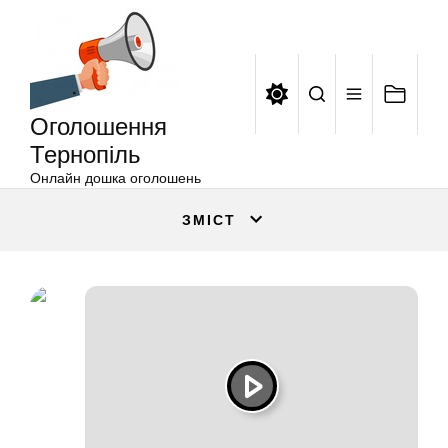
Оголошення
Перейти
Тернопіль
до
вмісту
Оголошення
Тернопіль
Онлайн дошка оголошень
ЗМІСТ