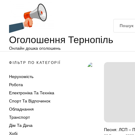
Оголошення
Перейти
Тернопіль
до
вмісту
Оголошення Тернопіль
Онлайн дошка оголошень
ФІЛЬТР ПО КАТЕГОРІЇ
Нерухомість
Робота
Електроніка Та Техніка
Спорт Та Відпочинок
Обладнання
Транспорт
Дім Та Дача
Песня: ЛСП – П
Хобі