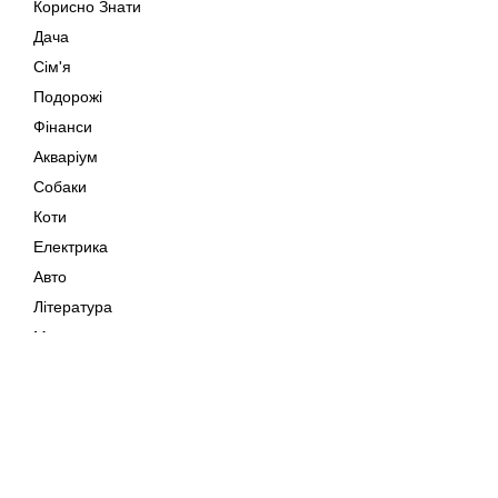
Корисно Знати
Дача
Сім'я
Подорожі
Фінанси
Акваріум
Собаки
Коти
Електрика
Авто
Література
Музика
Дозвілля
Кіно
Мапа сайту
Своїми Руками
Тварини
Авторське право © 202
Поради