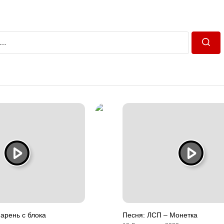
Пошу
арень с блока
Песня: ЛСП – Монетка