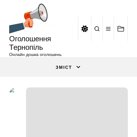
Оголошення
Перейти
Тернопіль
до
вмісту
Оголошення
Тернопіль
Онлайн дошка оголошень
ЗМІСТ