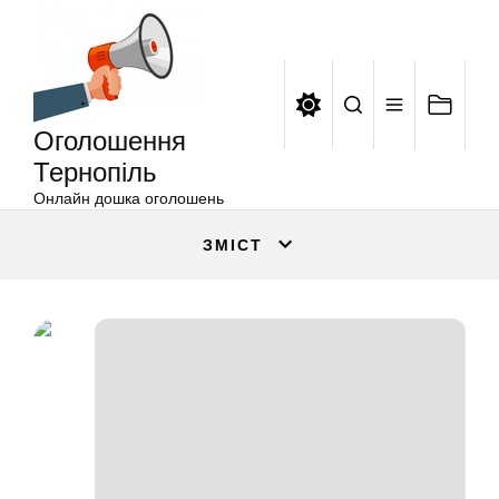
Оголошення
Перейти
Тернопіль
до
вмісту
Оголошення
Тернопіль
Онлайн дошка оголошень
ЗМІСТ