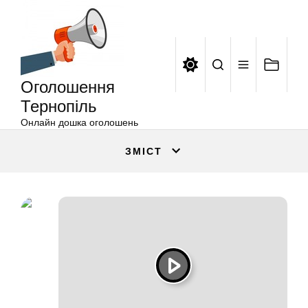
Оголошення
Перейти
Тернопіль
до
вмісту
Оголошення
Тернопіль
Онлайн дошка оголошень
ЗМІСТ