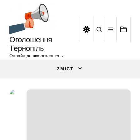
Оголошення
Перейти
Тернопіль
до
вмісту
Оголошення
Тернопіль
Онлайн дошка оголошень
ЗМІСТ