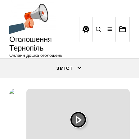
Оголошення
Перейти
Тернопіль
до
вмісту
Оголошення
Тернопіль
Онлайн дошка оголошень
ЗМІСТ