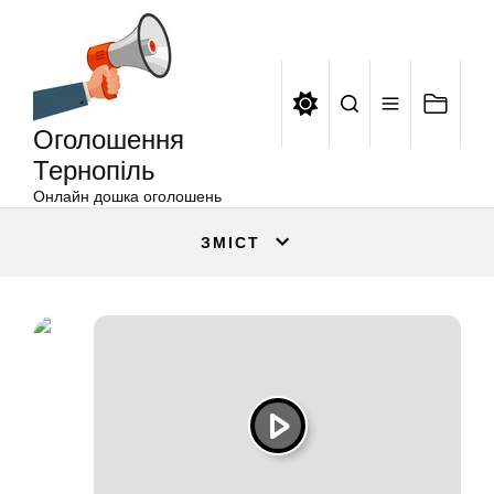
Оголошення
Перейти
Тернопіль
до
вмісту
Оголошення
Тернопіль
Онлайн дошка оголошень
ЗМІСТ